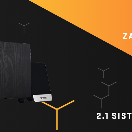
Z
2.1 SI