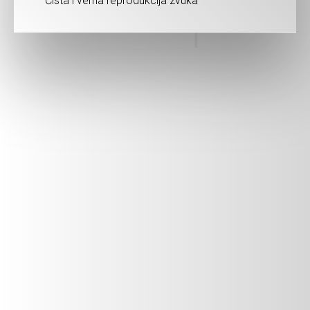
Čista i verna reprodukcija zvuka