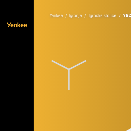
Yenkee
/
Igranje
/
Igračke stolice
/
YGC