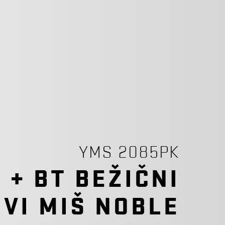
YMS 2085PK
 + BT ​​BEŽIČNI
IVI MIŠ NOBLE