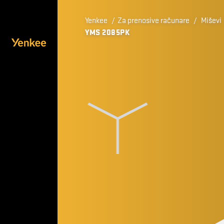
Yenkee
/
Za prenosive računare
/
Miševi
YMS 2085PK