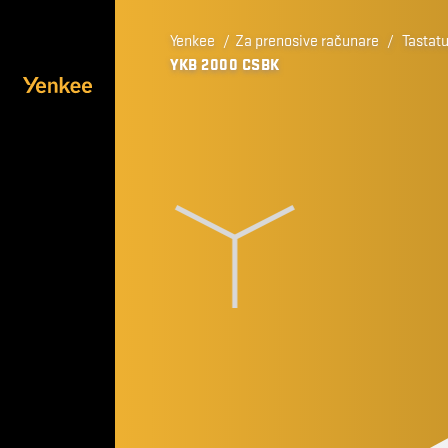
Yenkee
/
Za prenosive računare
/
Tastat
YKB 2000 CSBK