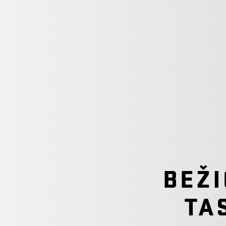
BEŽI
TA