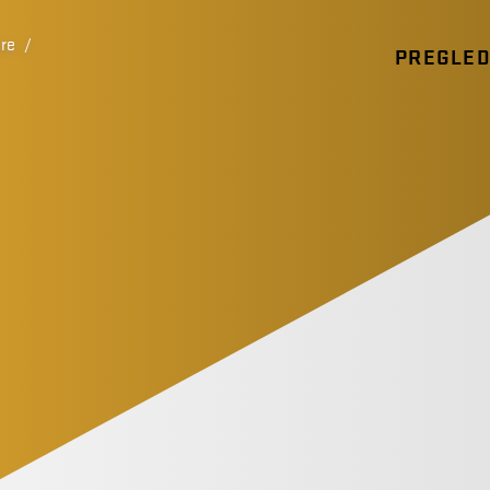
ure
/
PREGLE