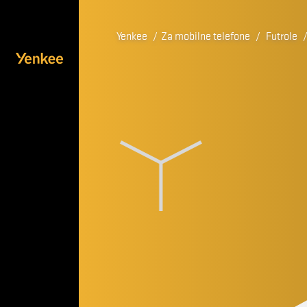
Yenkee
/
Za mobilne telefone
/
Futrole