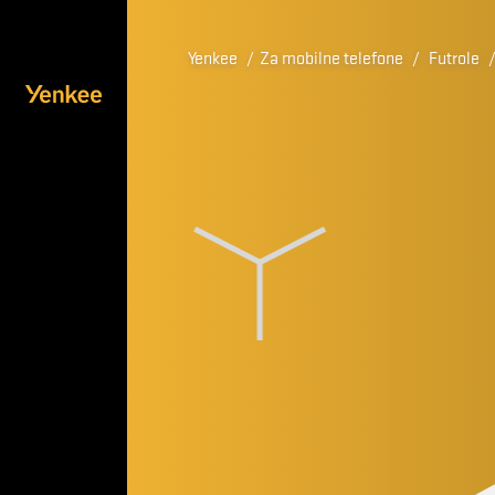
Yenkee
/
Za mobilne telefone
/
Futrole