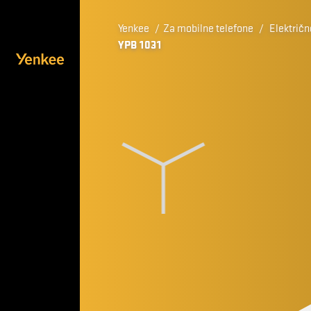
Yenkee
/
Za mobilne telefone
/
Električn
YPB 1031