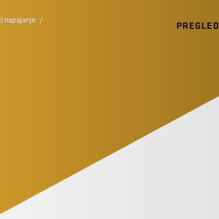
o napajanje
/
PREGLE