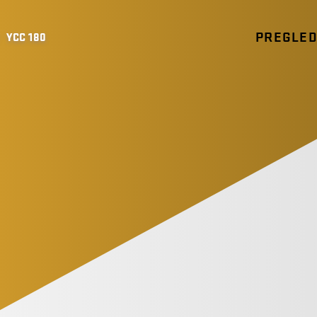
PREGLE
/
YCC 180