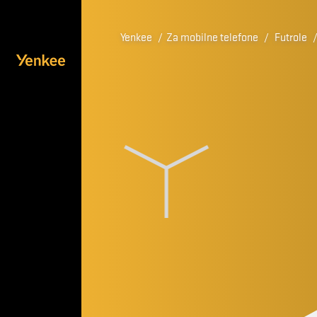
Yenkee
/
Za mobilne telefone
/
Futrole