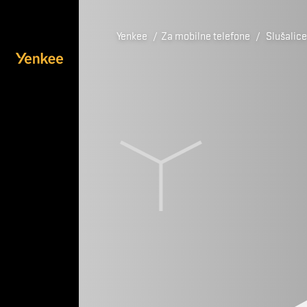
Yenkee
/
Za mobilne telefone
/
Slušalice