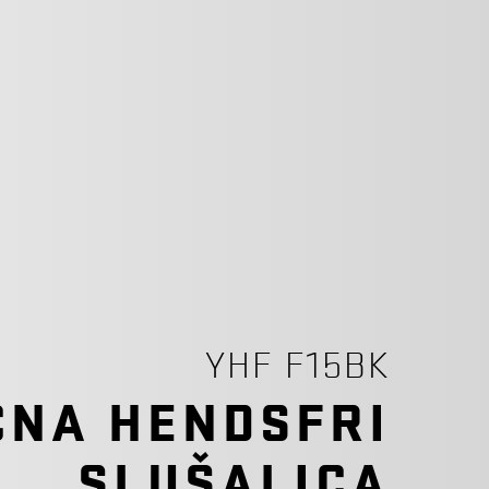
YHF F15BK
ČNA HENDSFRI
SLUŠALICA