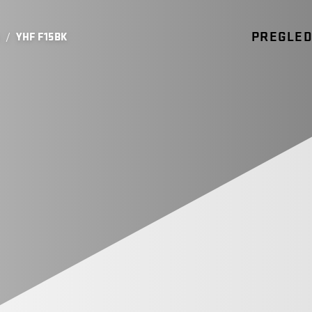
PREGLE
/
YHF F15BK