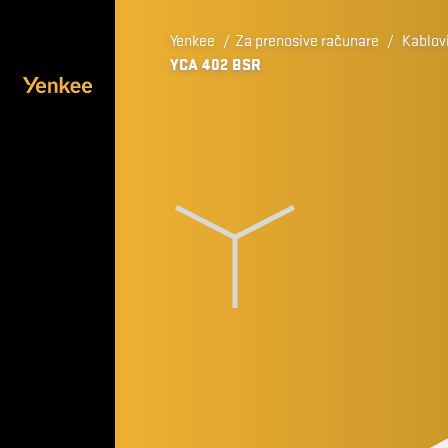
Yenkee
/
Za prenosive računare
/
Kablovi
YCA 402 BSR