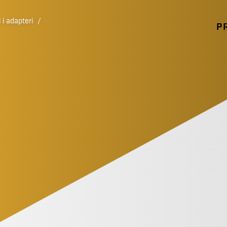
 i adapteri
/
P